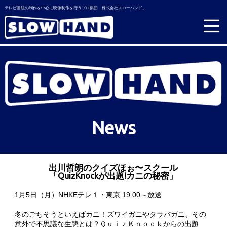
テレビ番組の制作を中心に映像制作を行うプロ集団 株式会社スローハンド。
News
出川哲朗のクイズほぉ〜スクール
「QuizKnockが出題!カニの秘密」
1月5日（月）NHKEテレ１・東京 19:00～放送
冬のごちそうといえばカニ！ズワイガニやタラバガニ、その
意外で不思議な生態とは？ＱｕｉｚＫｎｏｃｋからの出題