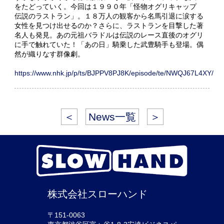
をたどっていく。今回は１９９０年「怪物オグリキャップ
伝説のラストラン」。１８万人の観客から名馬引退に涙する
女性を見つけ出せるのか？さらに、ラストランを目撃した著
名人も発見。あの元祖バラドルは伝説のレース直後のオグリ
に手で触れていた！「あの日」騎乗した武豊騎手も登場。偶
然が織りなす群像劇。
https://www.nhk.jp/p/ts/BJPPV8PJ8K/episode/te/NWQJ67L4XY/
＜
News一覧
＞
株式会社スローハンド
〒151-0063