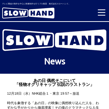
テレビ番組の制作を中心に映像制作を行うプロ集団 株式会社スローハンド。
News
あの日 偶然そこにいて
「怪物オグリキャップ 伝説のラストラン」
12月18日（水）NHK総合１・東京 19:57～放送
時代を象徴する「あの日」の映像に偶然映り込んだ人を、わ
ずかな手がかりから徹底捜索！その後のドラマチックな人生