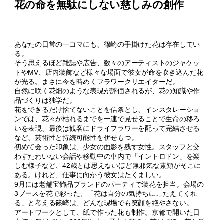
花の命を無駄にしない慈しみの創作
あなたの日常の一コマにも、篠崎の手掛けた花は存在してい
る。
そう思えるほど雑誌や広告、数々のアーティストのジャケッ
トやMV、店内装飾など様々な場面で彼女が命を吹き込んだ花
が光る。まさに今を時めくフラワークリエイターだ。
自然に咲く花畑のような表現が評価されるが、花の知識や作
品づくりは独学だ。
花をできるだけ捨てないことを信条とし、インスタレーショ
ンでは、花々が枯れるまでを一連で見せることで生命の移ろ
いを表現、最後は観客にドライフラワーを配って完結させる
など、芸術性と持続可能性を併せもつ。
初めて会った印象は、少女の面影を残す女性。スタッフと交
わすたわいない会話や移動中の車内で「イントロドン」を楽
しむ様子など、42歳とは思えないほど無邪気な素顔がそこに
ある。けれど、仕事に向かう彼女はたくましい。
9月には老舗宝飾品ブランドのパーティで装花を担当。会場の
3ブースを花で彩った。「花は自分の気持ちにこたえてくれ
る」と考える篠崎は、どんな現場でも笑顔を絶やさない。
アートワークとして、紙で作った花も制作。京都で開いた日