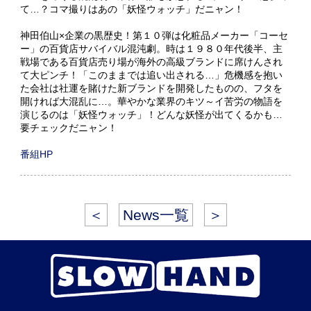
て…？コマ撮りはあの「妖怪ウォッチ」だニャン！
神田伯山×企業の黒歴史！第１０弾は化粧品メーカー「コーセ
ー」の百貨店サバイバル混沌劇。時は１９８０年代後半、主
戦場である百貨店売り場が海外の高級ブランドに席けんされ
て大ピンチ！「このままでは追い出される…」危機感を抱い
た会社は社運を賭けた新ブランドを開発したものの、フタを
開ければ大混乱に…。華やかな業界のキツ～イ苦労の物語を
演じるのは「妖怪ウォッチ」！どんな妖怪が出てくるかも…
要チェックだニャン！
番組HP
＜
News一覧
＞