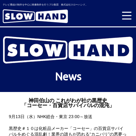
テレビ番組の制作を中心に映像制作を行うプロ集団 株式会社スローハンド。
News
神田伯山の これがわが社の黒歴史
「コーセー・百貨店サバイバルの混沌」
9月13日（水）NHK総合・東京 23:00～放送
黒歴史＃１０は化粧品メーカー「コーセー」の百貨店サバイ
バルをめぐる混乱劇！業界の誰もが恐れる“カニバリ”の悪夢っ