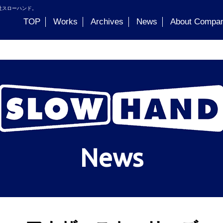
社スローハンド。
TOP
Works
Archives
News
About Compa
News