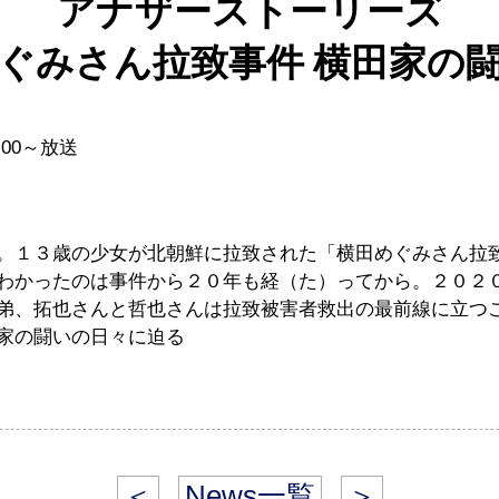
アナザーストーリーズ
ぐみさん拉致事件 横田家の
:00～放送
。１３歳の少女が北朝鮮に拉致された「横田めぐみさん拉
わかったのは事件から２０年も経（た）ってから。２０２
弟、拓也さんと哲也さんは拉致被害者救出の最前線に立つ
家の闘いの日々に迫る
＜
News一覧
＞