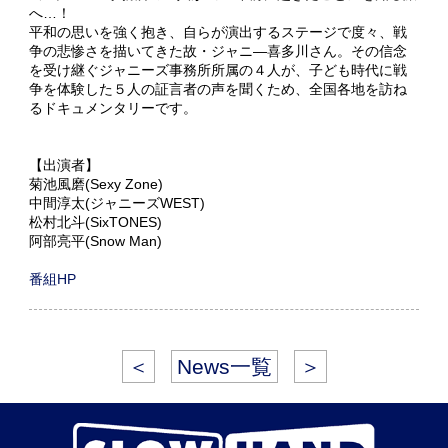
へ…！
平和の思いを強く抱き、自らが演出するステージで度々、戦
争の悲惨さを描いてきた故・ジャニ―喜多川さん。その信念
を受け継ぐジャニーズ事務所所属の４人が、子ども時代に戦
争を体験した５人の証言者の声を聞くため、全国各地を訪ね
るドキュメンタリーです。
【出演者】
菊池風磨(Sexy Zone)
中間淳太(ジャニーズWEST)
松村北斗(SixTONES)
阿部亮平(Snow Man)
番組HP
＜
News一覧
＞