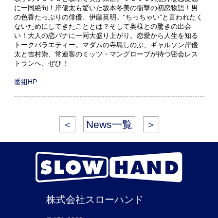
に一同絶句！岸優太も驚いた坂本冬美の衝撃の初恋物語！男
の色香たっぷりの俳優、伊藤英明。“ちっちゃい”と言われたく
ないためにしてきたこととは？そして奥様との驚きの出会
い！大人の恋バナに一同大盛り上がり。恋愛から人生を知る
トークバラエティー。マダムの寺島しのぶ、ギャルソン岸優
太と吉村崇、常連客のミッツ・マングローブが待つ密会レス
トランへ、ぜひ！
番組HP
＜
News一覧
＞
株式会社スローハンド