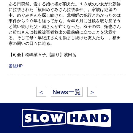
ある日突然、愛する娘の姿が消えた。１３歳の少女が北朝鮮
に拉致された「横田めぐみさん拉致事件」。家族は絶望の
中、めぐみさんを探し続けた。北朝鮮の犯行とわかったのは
事件から２０年も経ってから。今年６月には娘を取り戻そう
と戦い続けた父・滋さんが亡くなった。双子の弟、拓也さん
と哲也さんは拉致被害者救出の最前線に立つことを決意す
る。そして母・早紀江さんを励まし続けた友人たち…。横田
家の闘いの日々に迫る。
【司会】松嶋菜々子,【語り】濱田岳
番組HP
＜
News一覧
＞