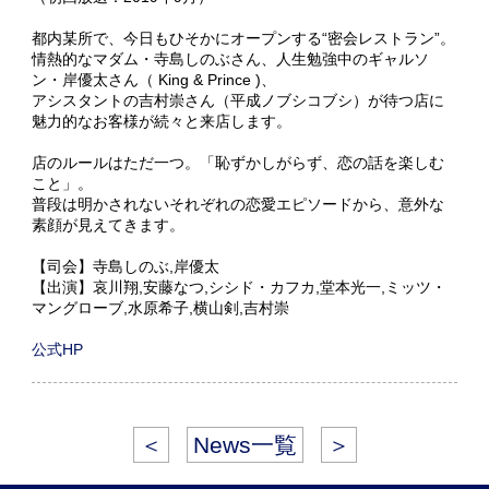
都内某所で、今日もひそかにオープンする“密会レストラン”。
情熱的なマダム・寺島しのぶさん、人生勉強中のギャルソ
ン・岸優太さん（ King & Prince )、
アシスタントの吉村崇さん（平成ノブシコブシ）が待つ店に
魅力的なお客様が続々と来店します。
店のルールはただ一つ。「恥ずかしがらず、恋の話を楽しむ
こと」。
普段は明かされないそれぞれの恋愛エピソードから、意外な
素顔が見えてきます。
【司会】寺島しのぶ,岸優太
【出演】哀川翔,安藤なつ,シシド・カフカ,堂本光一,ミッツ・
マングローブ,水原希子,横山剣,吉村崇
公式HP
＜
News一覧
＞