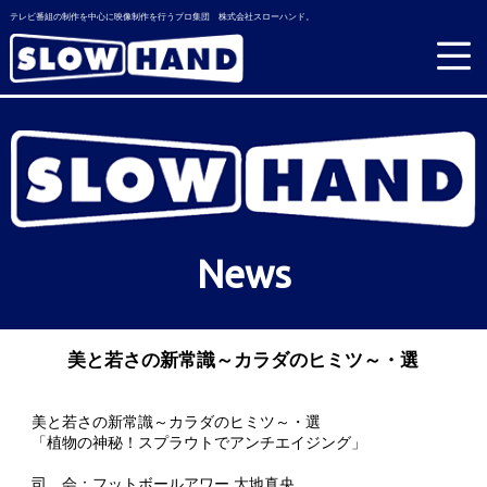
テレビ番組の制作を中心に映像制作を行うプロ集団 株式会社スローハンド。
News
美と若さの新常識～カラダのヒミツ～・選
美と若さの新常識～カラダのヒミツ～・選
「植物の神秘！スプラウトでアンチエイジング」
司 会：フットボールアワー,大地真央