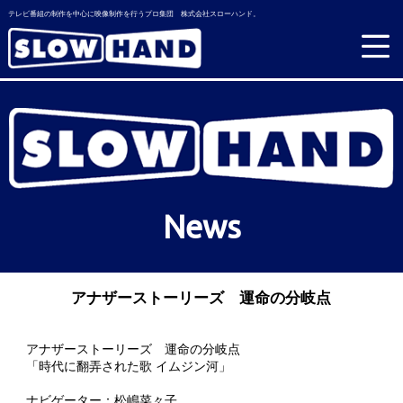
テレビ番組の制作を中心に映像制作を行うプロ集団 株式会社スローハンド。
News
アナザーストーリーズ 運命の分岐点
アナザーストーリーズ 運命の分岐点
「時代に翻弄された歌 イムジン河」
ナビゲーター：松嶋菜々子