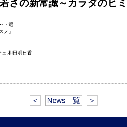
若さの新常識～カラダのヒ
～・選
スメ」
チェ,和田明日香
＜
News一覧
＞