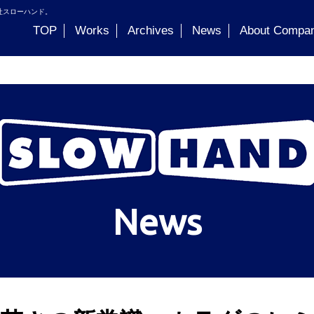
社スローハンド。
TOP
Works
Archives
News
About Compa
News